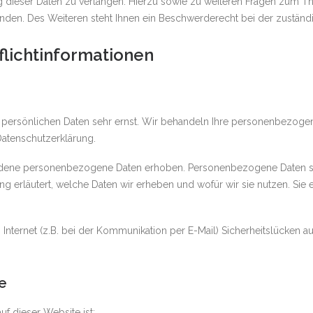
g dieser Daten zu verlangen. Hierzu sowie zu weiteren Fragen zum Th
en. Des Weiteren steht Ihnen ein Beschwerderecht bei der zuständi
flichtinformationen
r persönlichen Daten sehr ernst. Wir behandeln Ihre personenbezoge
Datenschutzerklärung.
ene personenbezogene Daten erhoben. Personenbezogene Daten sind D
g erläutert, welche Daten wir erheben und wofür wir sie nutzen. Sie
Internet (z.B. bei der Kommunikation per E-Mail) Sicherheitslücken a
e
uf dieser Website ist: